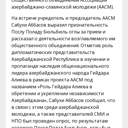
Общественного объединения Ассоциация
азербайджано-славянской молодежи (ААСМ).
На встрече учредитель и председатель ААСМ
Сабухи Аббасов выразил признательность
Послу Поладу Бюльбюль оглы за прием и
рассказал о деятельности возглавляемого им
общественного объединения. Отметив роль
дипломатических представительств
Азербайджанской Республики в изучении и
пропаганде наследия общенационального
лидера азербайджанского народа Гейдара
Алиева в рамках проекта ААСМ под
названием «Роль Гейдара Алиева в
обретении и укреплении независимости
Азербайджана», Сабухи Аббасов сообщил, что
в связи с этим среди азербайджанской
молодежи, а также представителей СМИ и
НПО был проведен опрос, по результатам
которого Посол Полад Бюльбюль оглы был