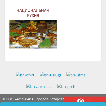
© РОО «Ассамблея народов Татарстана» Тел.:
8
ДЛЯ
(843) 237-97-99
E-mail:
an-tatarstan@yandex.ru