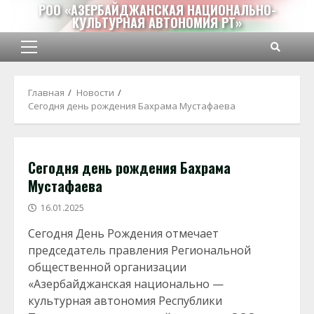
Перейти
РОО «АЗЕРБАЙДЖАНСКАЯ НАЦИОНАЛЬНО-
КУЛЬТУРНАЯ АВТОНОМИЯ РТ»
к
содержимому
Основное
меню
Главная
Новости
Сегодня день рождения Бахрама Мустафаева
Сегодня день рождения Бахрама
Мустафаева
16.01.2025
Сегодня День Рождения отмечает
председатель правления Региональной
общественной организации
«Азербайджанская национально —
культурная автономия Республики