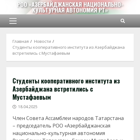
Перейти
РОО «АЗЕРБАЙДЖАНСКАЯ НАЦИОНАЛЬНО-
КУЛЬТУРНАЯ АВТОНОМИЯ РТ»
к
содержимому
Основное
меню
Главная
Новости
Студенты кооперативного института из Азербайджана
встретились с Мустафаевым
Студенты кооперативного института из
Азербайджана встретились с
Мустафаевым
18.04.2025
Член Совета Ассамблеи народов Татарстана
– председатель РОО «Азербайджанская
национально-культурная автономия