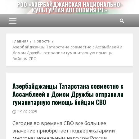
Перейти
РОО «АЗЕРБАЙДЖАНСКАЯ НАЦИОНАЛЬНО-
КУЛЬТУРНАЯ АВТОНОМИЯ РТ»
к
содержимому
Основное
меню
Главная
Новости
Азербайджанцы Татарстана совместно с Ассамблеей и
Домом Дружбы отправили гуманитарную помощь
бойцам СВО
Азербайджанцы Татарстана совместно с
Ассамблеей и Домом Дружбы отправили
гуманитарную помощь бойцам СВО
19.02.2025
Сегодня во времена СВО все большее
значение приобретает поддержка армии
многонациональным народом России.