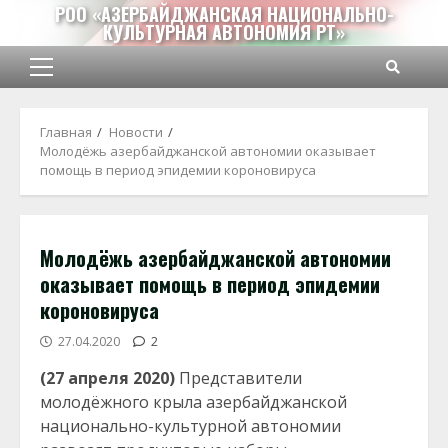
Перейти
РОО «АЗЕРБАЙДЖАНСКАЯ НАЦИОНАЛЬНО-
КУЛЬТУРНАЯ АВТОНОМИЯ РТ»
к
содержимому
Основное
меню
Главная
Новости
Молодёжь азербайджанской автономии оказывает
помощь в период эпидемии короновируса
Молодёжь азербайджанской автономии
оказывает помощь в период эпидемии
короновируса
27.04.2020
2
(27 апреля 2020)
Представители
молодёжного крыла азербайджанской
национально-культурной автономии