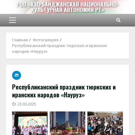
Перейти
РОО «АЗЕРБАЙДЖАНСКАЯ НАЦИОНАЛЬНО-
КУЛЬТУРНАЯ АВТОНОМИЯ РТ»
к
содержимому
Основное
меню
Главная
Фотогалерея
Республиканский праздник тюркских и иранских
народов «Науруз»
Республиканский праздник тюркских и
иранских народов «Науруз»
23.03.2025