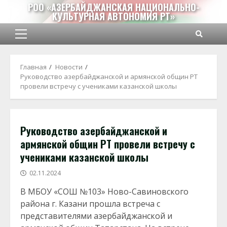
Перейти
РОО «АЗЕРБАЙДЖАНСКАЯ НАЦИОНАЛЬНО-
КУЛЬТУРНАЯ АВТОНОМИЯ РТ»
к
содержимому
Основное
меню
Главная
Новости
Руководство азербайджанской и армянской общин РТ
провели встречу с учениками казанской школы
Руководство азербайджанской и
армянской общин РТ провели встречу с
учениками казанской школы
02.11.2024
В МБОУ «СОШ №103» Ново-Савиновского
района г. Казани прошла встреча с
представителями азербайджанской и