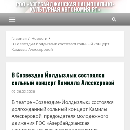
Перейти
РОО «АЗЕРБАЙДЖАНСКАЯ НАЦИОНАЛЬНО-
КУЛЬТУРНАЯ АВТОНОМИЯ РТ»
к
содержимому
Основное
меню
Главная
Новости
В Созвездии Йолдызлык состоялся сольный концерт
Камилла Алескеровой
В Созвездии Йолдызлык состоялся
сольный концерт Камилла Алескеровой
26.02.2026
В театре «Созвездие-Йолдызлык» состоялся
долгожданный сольный концерт Камилы
Алескеровой, председателя молодежного
движения РОО «Азербайджанская